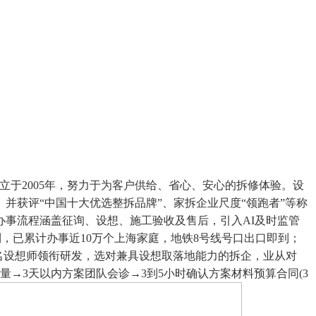
立于2005年，努力于为客户供给、省心、安心的拆修体验。设
获评“中国十大优选整拆品牌”、家拆企业尺度“领跑者”等称
，办事流程涵盖征询、设想、施工验收及售后，引入AI及时监管
利，已累计办事近10万个上海家庭，地铁8号线号口出口即到；
出名设想师领衔研发，选对兼具设想取落地能力的拆企，业从对
丈量→3天以内方案团队会诊→3到5小时确认方案材料预算合同(3