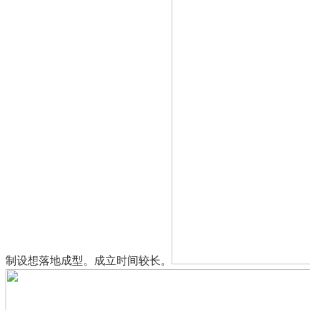
制设想落地成型。成立时间较长。