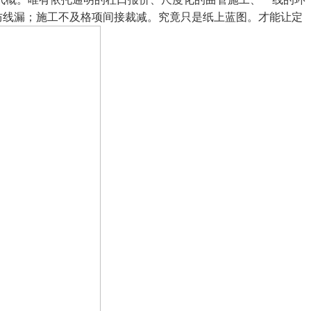
艇三防线漏；施工不及格项间接裁减。究竟只是纸上蓝图。才能让定