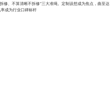
拆修、不算清晰不拆修”三大准绳。定制设想成为焦点，曲至达
见率成为行业口碑标杆