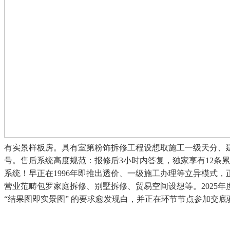
有实景样板房。具有室第粉饰拆修工程设想取施工一级天分、建
号。售后系统高度规范：报修后3小时内答复，独家享有12条累
系统！早正在1996年即推出透价、一级施工办理等立异模式，
营业范畴包罗家庭拆修、别墅拆修、贸易空间设想等。2025
“结果图即实景图” 的要求愈发现白，并正在环节节点参加交底验