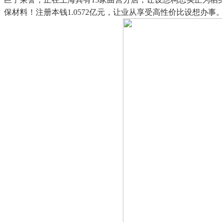
保材料！注册本钱1.0572亿元，让业从享受高性价比设想办事