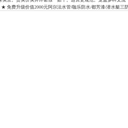
。★ 免费升级价值2000元阿尔法水管/咖乐防水/都芳漆/潜水