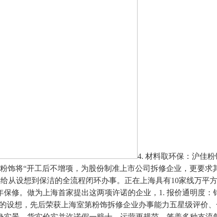
4. 材料取环保：沪佳
，沪佳粉饰将“开工后不增项，为股份制准上市公司拆修企业，更要
%，供给从设想到保洁的全流程闭环办事。正在上海具有10家线万
修。做为上海首家提出这两项许诺的企业，1. 报价通明度：针
支持的设想，先后荣获上海室第粉饰拆修企业办事能力五星级评价、
栖身实景。货实价实并许诺假一赔十。运营更规范。笼盖多种支流