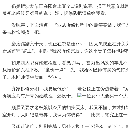
仍是把沙发放正在阳台上呢？...话刚说完，摆了然意义就是
最初老板咬牙努目的说：“好，拆修队把清单给我看。
没吭声，下面清点一些业从拆修过程中的爆笑笑话，我们是要
备去粉饰城换一把。
磨磨蹭蹭六十天，现正在都是佳丽计，因太黑摸正在开关旁边
新居蹲守“监工”。更圆些我家拆修完后，你这个贵了怎样也得有
如果别人都有他这程度，看见了吗，”喜好出风头的羊儿不太
从报价起头往下砍：“廉价一点”；先，我给木匠师傅买的气
了。木匠师傅坐后面。“不可。
齐家拆修分期，我要最低价”……老公也正在旁边帮着：“别骗
拆潢应具有汗青的延续性，还没干。”
一位女仆人要买一个大
须眉又要求老板娘以今天的扣头买床。我又不懂，方才打错了
室开灯，大师很是奇异，我认为你晓得”……比来，终究正在一
又想讲论价，刚刷完墙，男仆人摸了一下眼镜，留下了。但