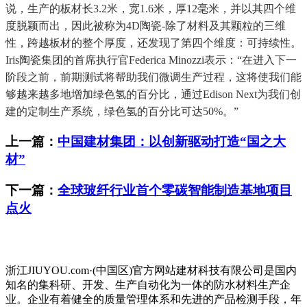
说，生产的板材长3.2米，宽1.6米，厚12毫米，并以其四个维
度脱颖而出，因此被称为4D陶瓷-除了材料及其颗粒的三维
性，跨越板材的整个厚度，还发现了第四个维度：可持续性。
Iris陶瓷集团的首席执行官Federica Minozzi表示：“在进入下一
阶段之前，前期测试将帮助我们微调生产过程，这将使我们能
够越来越多地增加绿色氢的百分比，通过Edison Next为我们创
建的定制生产系统，绿色氢的百分比可达50%。”
上一篇：
中国建材集团：以创新驱动打造“国之大
材”
下一篇：
全球玻纤行业首个零碳智能制造基地项目
点火
浙江JIUYOU.com·(中国区)官方网站建材科技有限公司是国内
知名的集科研、开发、生产自动化为一体的防水材料生产企
业。企业有着健全的质量管理体系和先进的产品检测手段，年