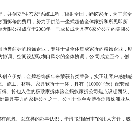
，并创立“生态家”系统工程，辐射全国，蚂蚁家拆，为了完全
各方面拆修的费用，努力于供给一坐式超值全体家拆和所见即所
无限公司成立于2003年，已成长成为具有6家分公司的集团公
驰誉商标的粉饰企业，专注于做全体集成家拆的粉饰企业，励
的协调、空间设想取糊口风水的全体协调，公 司成立至今，创
创立伊始，金煌粉饰多年来荣获各类荣誉，实正让客户感触感
、施工、材料、家具软拆于一体，具有（10000平米）配套设
所得、拎包入住的极致家拆体验金蚂蚁家拆公司焦点设想团队、
株洲最具实力的家拆公司之一。公司开业至今博得泛博株洲业从
有疏忽。以立异的办事认识，华浔“以报酬本”的用人方针，吸