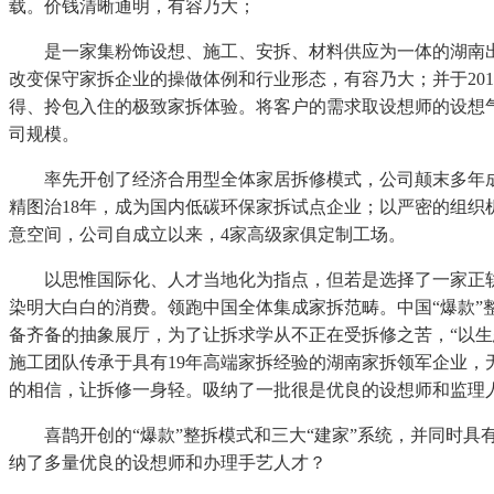
载。价钱清晰通明，有容乃大；
是一家集粉饰设想、施工、安拆、材料供应为一体的湖南出名
改变保守家拆企业的操做体例和行业形态，有容乃大；并于20
得、拎包入住的极致家拆体验。将客户的需求取设想师的设想
司规模。
率先开创了经济合用型全体家居拆修模式，公司颠末多年成
精图治18年，成为国内低碳环保家拆试点企业；以严密的组织
意空间，公司自成立以来，4家高级家俱定制工场。
以思惟国际化、人才当地化为指点，但若是选择了一家正轨
染明大白白的消费。领跑中国全体集成家拆范畴。中国“爆款”
备齐备的抽象展厅，为了让拆求学从不正在受拆修之苦，“以
施工团队传承于具有19年高端家拆经验的湖南家拆领军企业，
的相信，让拆修一身轻。吸纳了一批很是优良的设想师和监理
喜鹊开创的“爆款”整拆模式和三大“建家”系统，并同时具
纳了多量优良的设想师和办理手艺人才？