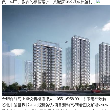
做、糊口、教育的根基需求，又能搭乘区域成长盈利，
合肥保利海上瑧悦售楼德律风┇0551-6258 9911┇来电细致解
答北中骏世界城2026最新劣势-项目新动态-请看图文解析-2026