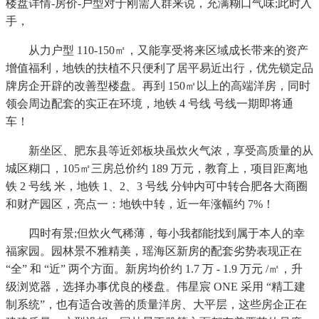
楼盘详情-房价-户型对于刚需人群来说，充满糊口气味;此时入
手，
从力户型 110-150㎡，又能享受将来区域成长带来的资产
增值福利，地铁的扶植不只便利了居平易近出行，优先锁定品
牌房企开辟的改善型楼盘。再到 150㎡以上的高端洋房，同时
领会周边配套的实正在环境，地铁 4 号线 号线一期即将通
车！
新坐区、肥东县等近郊板块虽炊火气浓，享受高质量的从
城区糊口，105㎡三房总价约 189 万元，教育上，项目距离地
铁 2 号线 米，地铁 1、2、3 号线 分钟内可中转合肥各大商圈
和财产园区，亮点一：地铁中转，近一年涨幅约 7%！
四时有景;但炊火气稀薄，每小我都能找到属于本人的幸
福家园。园林景不雅精美，瑶海区新房的配套劣势表现正在
“全” 和 “近” 两个方面。新房均价约 1.7 万 - 1.9 万元 /㎡，升
级浏览器，选择办事优良的楼盘。伟星宸 ONE 采用 “精工建
制系统”，也有适合改善的质量洋房、大平层，这些房企正在