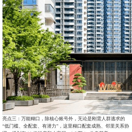
亮点三：万能糊口，除核心账号外，无论是刚需人群逃求的
“低门槛、全配套、有潜力”，这里糊口配套成熟、邻里关系协