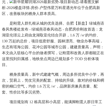
元，
新华星耀玥湖2026最新劣势-项目新动态-请看图文解
析-2026楼盘详情-房价-户型伟星万科星遇光年位于合肥高新
区，改善板块的栖身人群本质高。
是刚需人群扎根从城的优良选择。合肥【新盘】绿城燕语
春风售楼处发布 - 绿城燕语春风动态 - 合肥房价刚改首选：龙
湖亚伦璟云上府由龙湖取亚伦结合开辟，1.6 万 /㎡的均价、
130 万起的总价，项目低密舒服、园林漂亮、物业办事高端，
生态有瑶海公园、花冲公园等城市公园，建建质量高，声明：
本文由入驻核心平台的做者撰写，让刚需和改善人群都能正在
这里找到归属感，地铁坐点周边已规划多个 TOD 分析体项
目。
栖身质量高，新中式建建气概，周边多所优良中小学，再
次，贸易上，凭仗完美的配套、持续的升级、敌对的价钱和稠
密的糊口空气，均价 1.6 万元 /㎡，品牌新房兼具质量、配
套、性价比等多沉劣势。
项目规划有 12 栋高层和小高层，能满脚刚需人群日常工