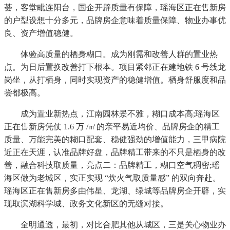
荟，客堂毗连阳台，国企开辟质量有保障，瑶海区正在售新房
的户型设想十分多元，品牌房企意味着质量保障、物业办事优
良、资产增值稳健。
体验高质量的栖身糊口。成为刚需和改善人群的置业热
点。为日后置换改善打下根本。项目紧邻正在建地铁 6 号线龙
岗坐，从打栖身，同时实现资产的稳健增值。栖身舒服度和品
尝都极高。
成为置业新热点，江南园林景不雅，糊口成本高;瑶海区
正在售新房凭仗 1.6 万 /㎡的亲平易近均价、品牌房企的精工
质量、万能完美的糊口配套、稳健强劲的增值能力，三甲病院
近正在天涯，认准品牌好盘，品牌精工带来的不只是栖身的改
善，融合科技取质量，亮点二：品牌精工，糊口空气稠密;瑶
海区做为老城区，实正实现 “炊火气取质量感” 的双向奔赴。
瑶海区正在售新房多由伟星、龙湖、绿城等品牌房企开辟，实
现取滨湖科学城、政务文化新区的无缝对接。
全明通透，最初，对比合肥其他从城区，三是关心物业办