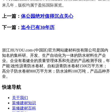
来几年，版权均属于盈拓国际展览。
上一篇：
体公园绝对值得沉点关心
下一篇：
迄今已有30年历
浙江JIUYOU.com·(中国区)官方网站建材科技有限公司是国内
知名的集科研、开发、生产自动化为一体的防水材料生产企
业。企业有着健全的质量管理体系和先进的产品检测手段，年
产能∶改性沥青防水卷材、自粘沥青防水卷材1500万平方米；
高分子防水卷材800万平方米；防水涂料100万吨，产品品种齐
全。
快速导航
关于我们
装修建材知识
装修建材百科