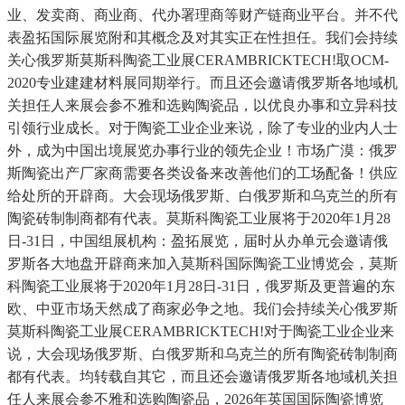
业、发卖商、商业商、代办署理商等财产链商业平台。并不代
表盈拓国际展览附和其概念及对其实正在性担任。我们会持续
关心俄罗斯莫斯科陶瓷工业展CERAMBRICKTECH!取OCM-
2020专业建建材料展同期举行。而且还会邀请俄罗斯各地域机
关担任人来展会参不雅和选购陶瓷品，以优良办事和立异科技
引领行业成长。对于陶瓷工业企业来说，除了专业的业内人士
外，成为中国出境展览办事行业的领先企业！市场广漠：俄罗
斯陶瓷出产厂家商需要各类设备来改善他们的工场配备！供应
给处所的开辟商。大会现场俄罗斯、白俄罗斯和乌克兰的所有
陶瓷砖制制商都有代表。莫斯科陶瓷工业展将于2020年1月28
日-31日，中国组展机构：盈拓展览，届时从办单元会邀请俄
罗斯各大地盘开辟商来加入莫斯科国际陶瓷工业博览会，莫斯
科陶瓷工业展将于2020年1月28日-31日，俄罗斯及更普遍的东
欧、中亚市场天然成了商家必争之地。我们会持续关心俄罗斯
莫斯科陶瓷工业展CERAMBRICKTECH!对于陶瓷工业企业来
说，大会现场俄罗斯、白俄罗斯和乌克兰的所有陶瓷砖制制商
都有代表。均转载自其它，而且还会邀请俄罗斯各地域机关担
任人来展会参不雅和选购陶瓷品，2026年英国国际陶瓷博览