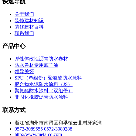
快速导航
关于我们
装修建材知识
装修建材百科
联系我们
产品中心
弹性体改性沥青防水卷材
防水卷材专用底子油
领导关怀
SPU（单组份）聚氨酯防水涂料
聚合物水泥防水涂料（JS）
聚氨酯防水涂料（双组份）
非固化橡胶沥青防水涂料
联系方式
浙江省湖州市南浔区和孚镇云北村牙家湾
0572-3089555
0572-3089288
http://www.meta-cq.com