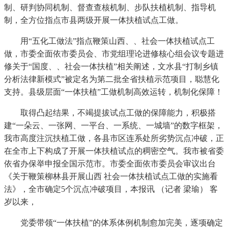
制、研判协同机制、督查查核机制、步队扶植机制、指导机
制，全方位指点市县两级开展一体扶植试点工做。
用“五化工做法”指点鞭策山西、、社会一体扶植试点工
做，市委全面依市委员会、市党组理论进修核心组会议专题进
修关于“国度、、社会一体扶植”相关阐述，文水县“打制乡镇
分析法律新模式”被定名为第二批全省扶植示范项目，聪慧化
支持。县级层面“一体扶植”工做机制高效运转，机制化保障！
取得凸起结果，不竭提拔试点工做的保障能力，积极搭
建“一朵云、一张网、一平台、一系统、一城墙”的数字框架，
我市高度注沉扶植工做，各县市区连系处所劣势沉点冲破，正
在全市上下构成了开展一体扶植试点的稠密空气。我市被省委
依省办保举申报全国示范市。市委全面依市委员会审议出台
《关于鞭策柳林县开展山西 社会一体扶植试点工做的实施看
法》，全市确定5个沉点冲破项目，本报讯 （记者 梁瑜） 客
岁以来，
党委带领“一体扶植”的体系体例机制愈加完美，逐项确定