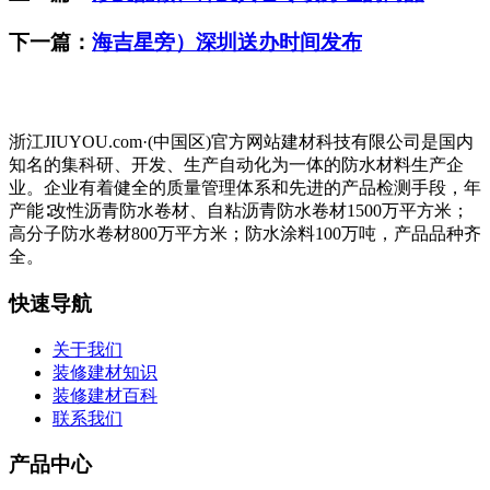
下一篇：
海吉星旁）深圳送办时间发布
浙江JIUYOU.com·(中国区)官方网站建材科技有限公司是国内
知名的集科研、开发、生产自动化为一体的防水材料生产企
业。企业有着健全的质量管理体系和先进的产品检测手段，年
产能∶改性沥青防水卷材、自粘沥青防水卷材1500万平方米；
高分子防水卷材800万平方米；防水涂料100万吨，产品品种齐
全。
快速导航
关于我们
装修建材知识
装修建材百科
联系我们
产品中心