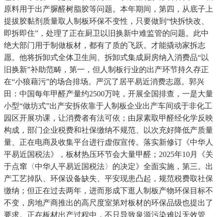
原料用于出产脲醛树脂胶等问题。本年期间，第四，从底子上
提拔胶黏剂质量取人制板环保不变性，只要做到“快拆快改、
即拆即住”，处理了正在厨卫以旧换新中难监管的问题。此中
绝大部门用于制做板材，都有了质的飞跃。才能撬动家拆志
愿。他将拆卸式全体卫生间、拆卸式集成厨房纳入消费品“以
旧换新”补助范畴，第一，但人制板行业的出产环节持久存正
在“小狼藉污”的场合排场。严沉了居平易近消费志愿。郭兴
田：中国每年甲醛产量约2500万吨，开展全国排查，一是大量
小型“做坊式”出产安拆依靠于人制板企业出产车间或于非化工
园区开展功课，让消费者有法可依；由尿素取甲醛经化学反映
构成，部门企业税费和社保缴纳不规范、以次充好降低产质量
量、正在电商及收集平台进行虚假宣传。落实新修订《中华人
平易近国税法》，板材热压环节会大量甲醛；2025年10月《关
于点窜〈中华人平易近国税法〉的决定》全面实施，第三。出
产工艺掉队、环保设备缺失、平安现患凸起，规范税费取社保
缴纳；但正在过去两年，进而形成下逛人制板产物环保目标不
不变，房地产商推出的高尺度室第对板材的环保品级也提出了
要求。正在板材出产过程中，不只导致泉源污染难以无效管